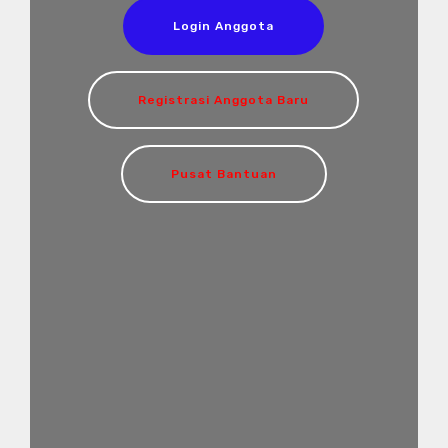
Login Anggota
Registrasi Anggota Baru
Pusat Bantuan