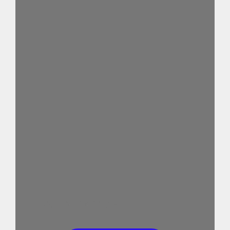
ANTAMA' KI' MAE