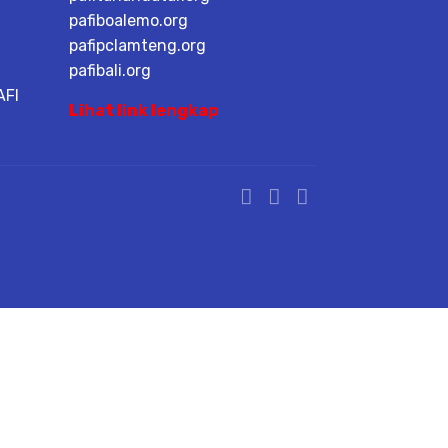
pafiboalemo.org
pafipclamteng.org
pafibali.org
AFI
Lihat link lengkap