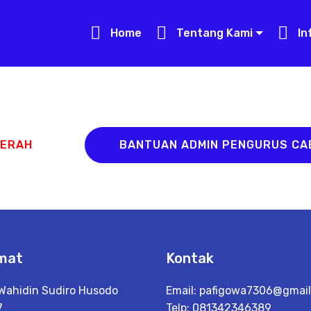
Home
Tentang Kami
In
AERAH
BANTUAN ADMIN PENGURUS C
mat
Kontak
r Wahidin Sudiro Husodo
Email:
pafigowa7306@gmai
7
Telp: 081342346389