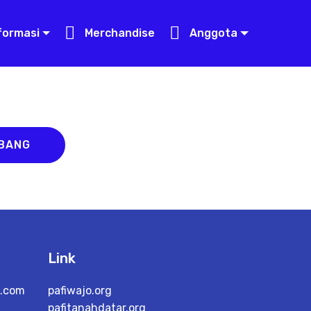
formasi
Merchandise
Anggota
ABANG
Link
l.com
pafiwajo.org
pafitanahdatar.org