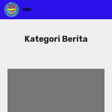
PAFI
PAFI
PAFI
Kategori Berita