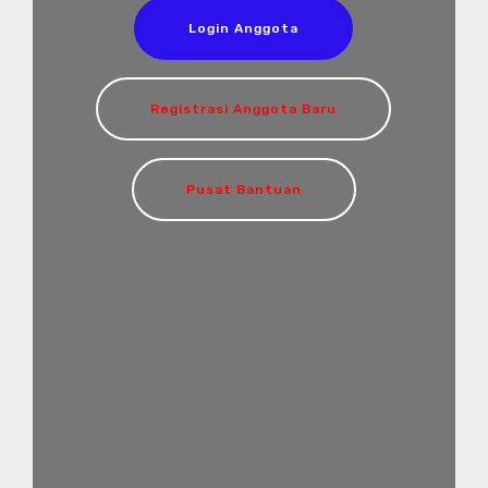
Login Anggota
Registrasi Anggota Baru
Pusat Bantuan