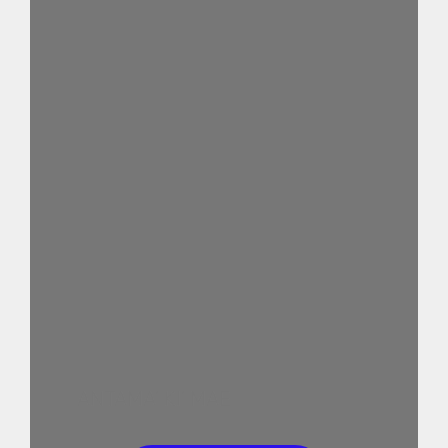
ANTAMA' KI' MAE