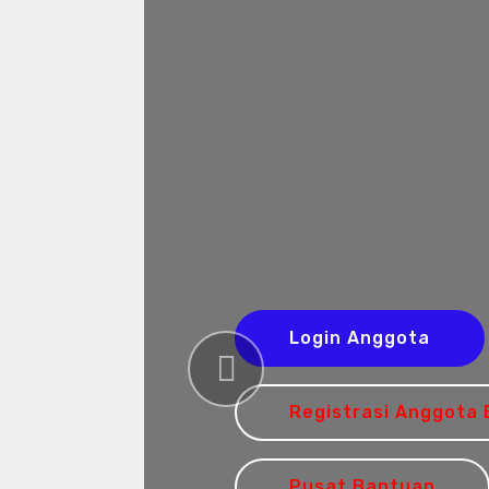
ANTAMA' KI' MAE
Login Anggota
Previous
Registrasi Anggota 
Pusat Bantuan