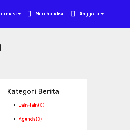
formasi
formasi
formasi
Merchandise
Merchandise
Merchandise
Anggota
Anggota
Anggota
n
Kategori Berita
Lain-lain
(0)
Agenda
(0)