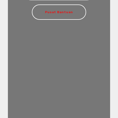
Pusat Bantuan