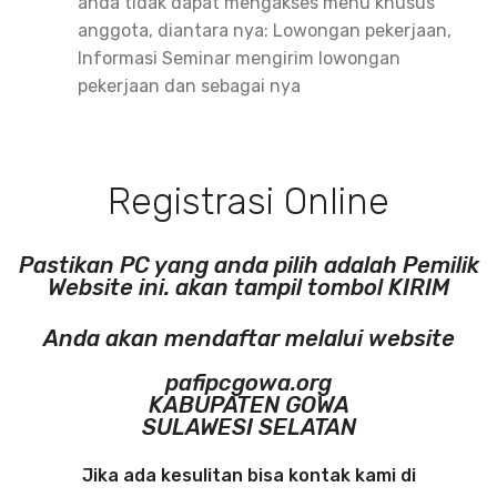
anda tidak dapat mengakses menu khusus
anggota, diantara nya: Lowongan pekerjaan,
Informasi Seminar mengirim lowongan
pekerjaan dan sebagai nya
Registrasi Online
Pastikan PC yang anda pilih adalah Pemilik
Website ini. akan tampil tombol KIRIM
Anda akan mendaftar melalui website
pafipcgowa.org
KABUPATEN GOWA
SULAWESI SELATAN
Jika ada kesulitan bisa kontak kami di