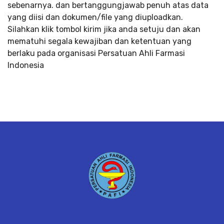
sebenarnya. dan bertanggungjawab penuh atas data
yang diisi dan dokumen/file yang diuploadkan.
Silahkan klik tombol kirim jika anda setuju dan akan
mematuhi segala kewajiban dan ketentuan yang
berlaku pada organisasi Persatuan Ahli Farmasi
Indonesia