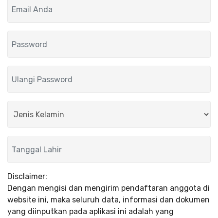
Disclaimer:
Dengan mengisi dan mengirim pendaftaran anggota di
website ini, maka seluruh data, informasi dan dokumen
yang diinputkan pada aplikasi ini adalah yang