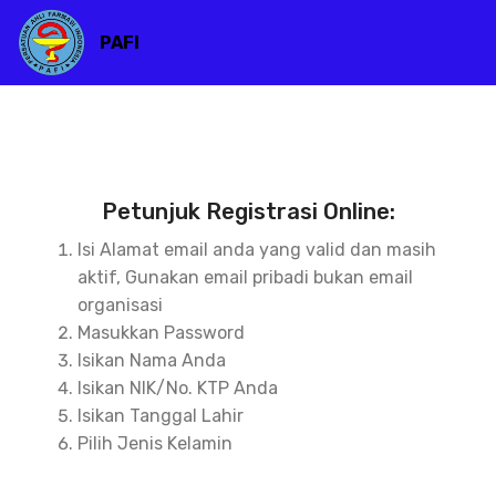
PAFI
Petunjuk Registrasi Online:
Isi Alamat email anda yang valid dan masih
aktif, Gunakan email pribadi bukan email
organisasi
Masukkan Password
Isikan Nama Anda
Isikan NIK/No. KTP Anda
Isikan Tanggal Lahir
Pilih Jenis Kelamin